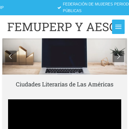
FEDERACIÓN DE MUJERES PERIODISTAS Y RELACIONISTAS
Ir
PÚBLICAS
al
contenido
FEMUPERP Y AESCA
principal
Ciudades Literarias de Las Américas